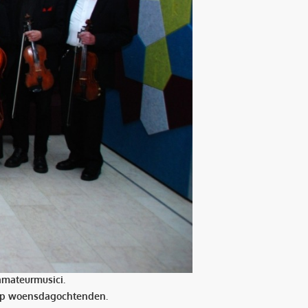
 amateurmusici.
l op woensdagochtenden.